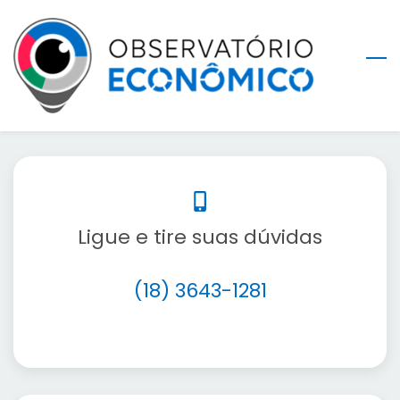
Skip
to
main
content
Ligue e tire suas dúvidas
(18) 3643-1281